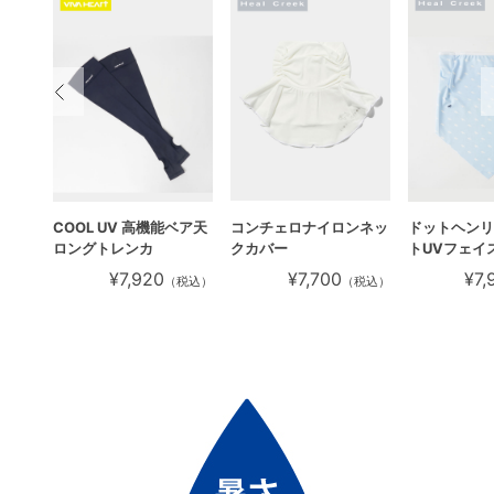
ベア天
COOL UV 高機能ベア天
コンチェロナイロンネッ
ドットヘンリ
ロングトレンカ
クカバー
トUVフェイ
¥7,920
¥7,700
¥7,
税込）
（税込）
（税込）