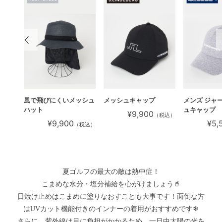
ットハ
風で飛びにくいメッシュ
メッシュキャップ
メンズ ジャ
ハット
ュキャップ
¥9,900
（税込）
¥9,900
¥5,
税込）
（税込）
夏ゴルフの最大の敵は熱中症！
こまめな水分・塩分補給を心がけましょう🥤
日焼け止めはこまめに塗りなおすことも大事です！面倒な方
はUVカット機能付きのインナーの着用がおすすめです❄
さらに、紫外線は目に負担がかかるため、一日中太陽の光を