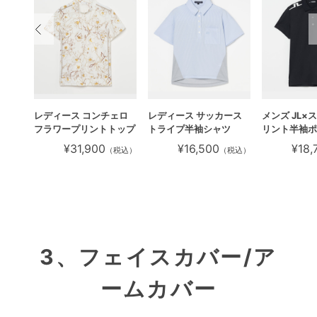
半袖
レディース コンチェロ
レディース サッカース
メンズ JL×
フラワープリントトップ
トライプ半袖シャツ
リント半袖ポ
¥31,900
¥16,500
¥18,
税込）
（税込）
（税込）
3、フェイスカバー/ア
ームカバー