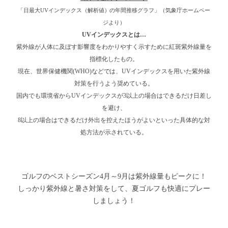
「日最大UVインデックス（解析値）の年間推移グラフ」（気象庁ホームペー
ジより）
UVインデックスとは…
紫外線が人体に及ぼす影響度をわかりやすく示すために紅斑紫外線量を
指標化したもの。
現在、世界保健機関(WHO)などでは、UVインデックスを用いた紫外線
対策を行うよう奨めている。
国内でも環境省からUVインデックスが3以上の場合はできるだけ日差し
を避け、
8以上の場合はできるだけ外出を控えたほうがよいといった具体的な対
処方法が示されている。
ゴルフのベストシーズン4月～9月は紫外線量もピークに！
しっかり紫外線と暑さ対策をして、夏ゴルフも快適にプレー
しましょう！