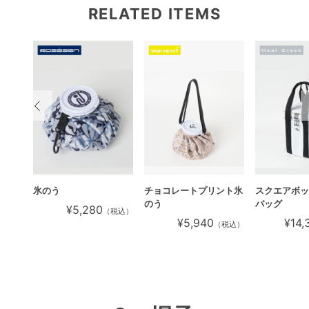
RELATED ITEMS
ト柄
氷のう
チョコレートプリント氷
スクエアボッ
のう
バッグ
¥5,280
（税込）
¥5,940
¥14,
税込）
（税込）