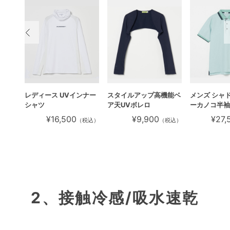
ックネ
レディース UVインナー
スタイルアップ高機能ベ
メンズ シャ
シャツ
ア天UVボレロ
ーカノコ半袖
¥16,500
¥9,900
¥27,
税込）
（税込）
（税込）
2、接触冷感/吸水速乾