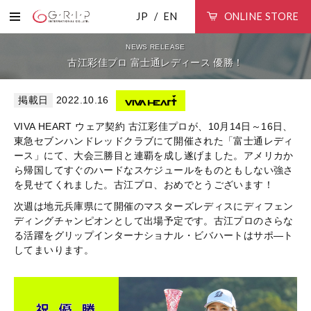
JP
EN
ONLINE STORE
NEWS RELEASE
古江彩佳プロ 富士通レディース 優勝！
2022.10.16
VIVA HEART ウェア契約 古江彩佳プロが、10月14日～16日、
東急セブンハンドレッドクラブにて開催された「富士通レディ
ース」にて、大会三勝目と連覇を成し遂げました。アメリカか
ら帰国してすぐのハードなスケジュールをものともしない強さ
を見せてくれました。古江プロ、おめでとうございます！
次週は地元兵庫県にて開催のマスターズレディスにディフェン
ディングチャンピオンとして出場予定です。古江プロのさらな
る活躍をグリップインターナショナル・ビバハートはサポ―ト
してまいります。