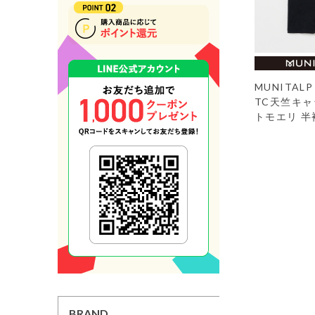
MUNITA
TC天竺キ
トモエリ 
BRAND