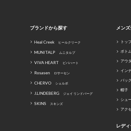
ブランドから探す
メンズ
トッ
Heal Creek
ヒールクリーク
ボト
MUNITALP
ムニタルプ
アウ
VIVA HEART
ビバハート
イン
Rosasen
ロサーセン
バッグ
CHERVO
シェルボ
帽子
J.LINDEBERG
ジェイ リンドバーグ
シュ
SKINS
スキンズ
アク
レディ