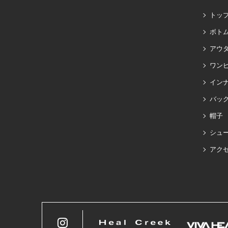
トッ
ボト
アウ
ワン
イン
バッグ
帽子
シュ
アク