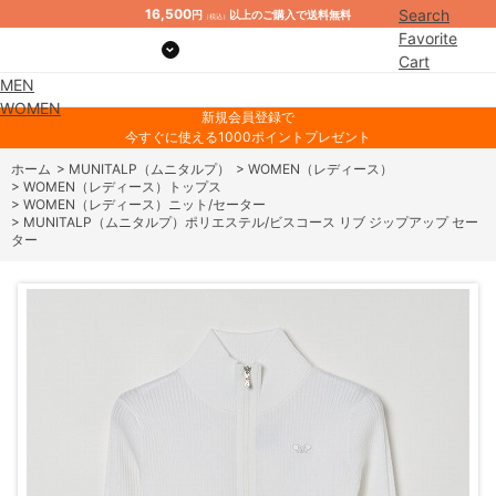
16,500
Search
円
以上のご購入で送料無料
（税込）
Favorite
Cart
MEN
Mypage
WOMEN
新規会員登録で
今すぐに使える1000ポイントプレゼント
ホーム
>
MUNITALP（ムニタルプ）
>
WOMEN（レディース）
>
WOMEN（レディース）トップス
>
WOMEN（レディース）ニット/セーター
>
MUNITALP（ムニタルプ）ポリエステル/ビスコース リブ ジップアップ セー
ター