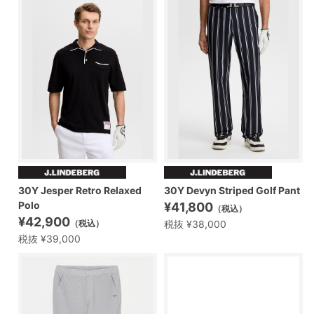
30Y Jesper Retro Relaxed
30Y Devyn Striped Golf Pant
Polo
¥41,800
（税込）
¥42,900
税抜 ¥38,000
（税込）
税抜 ¥39,000