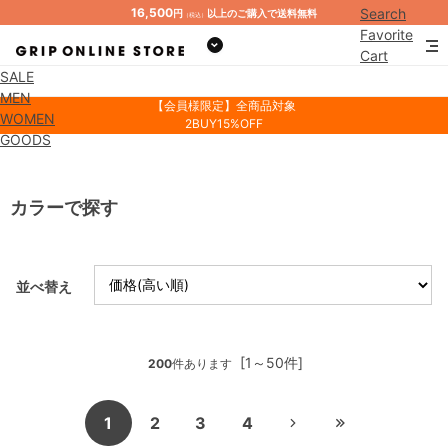
16,500
Search
円
以上のご購入で送料無料
（税込）
Favorite
Cart
SALE
Mypage
MEN
【会員様限定】全商品対象
WOMEN
2BUY15%OFF
GOODS
カラーで探す
並べ替え
[1～50件]
200
件あります
1
2
3
4