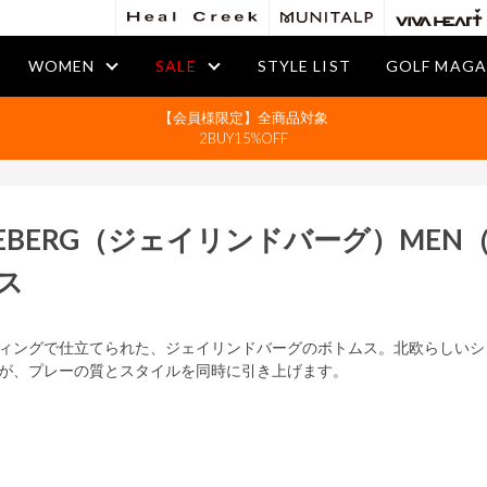
WOMEN
SALE
STYLE LIST
GOLF MAGA
【会員様限定】全商品対象
2BUY15%OFF
DEBERG
（ジェイリンドバーグ）
MEN
ス
ィングで仕立てられた、ジェイリンドバーグのボトムス。北欧らしいシ
が、プレーの質とスタイルを同時に引き上げます。