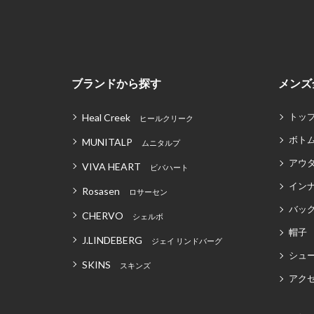
ブランドから探す
メンズ
トッ
Heal Creek
ヒールクリーク
ボト
MUNITALP
ムニタルプ
アウ
VIVA HEART
ビバハート
イン
Rosasen
ロサーセン
バッグ
CHERVO
シェルボ
帽子
J.LINDEBERG
ジェイ リンドバーグ
シュ
SKINS
スキンズ
アク