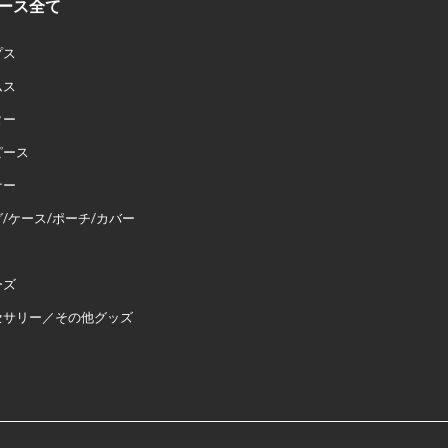
ース全て
プス
ムス
ター
ピース
ナー
/ケース/ポーチ/カバー
ーズ
セサリー／その他グッズ