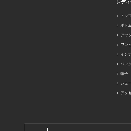
レディ
トッ
ボト
アウ
ワン
イン
バッグ
帽子
シュ
アク