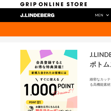
MEN
J.LIN
ボトム
緻密なカッテ
る高機能素材