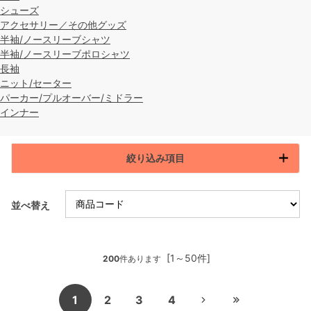
シューズ
アクセサリー／その他グッズ
半袖/ノースリーブシャツ
半袖/ノースリーブポロシャツ
長袖
ニット/セーター
パーカー/プルオーバー/ミドラー
インナー
絞り込み項目
並べ替え
[1～50件]
200
件あります
1
2
3
4