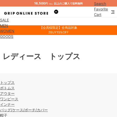
16,500
Search
円
以上のご購入で送料無料
（税込）
Favorite
Cart
SALE
Mypage
MEN
【会員様限定】全商品対象
WOMEN
2BUY15%OFF
GOODS
レディース トップス
トップス
ボトムス
アウター
ワンピース
インナー
バッグ/ケース/ポーチ/カバー
帽子