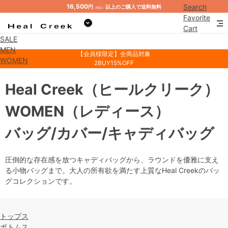
16,500
Search
円
以上のご購入で送料無料
（税込）
Favorite
Cart
SALE
Mypage
MEN
【会員様限定】全商品対象
WOMEN
2BUY15%OFF
Heal Creek
（ヒールクリーク）
WOMEN
（レディース）
バッグ/カバー/キャディバッグ
圧倒的な存在感を放つキャディバッグから、ラウンドを優雅に支え
る小物バッグまで。大人の所有欲を満たす上質なHeal Creekのバッ
グコレクションです。
トップス
ボトムス