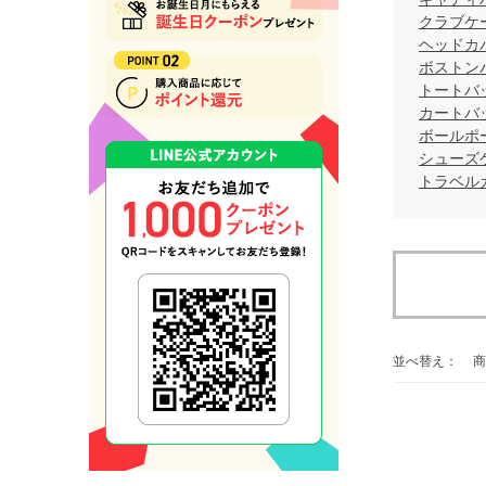
クラブケ
ヘッドカ
ボストン
トートバ
カートバ
ボールポ
シューズ
トラベル
並べ替え：
商