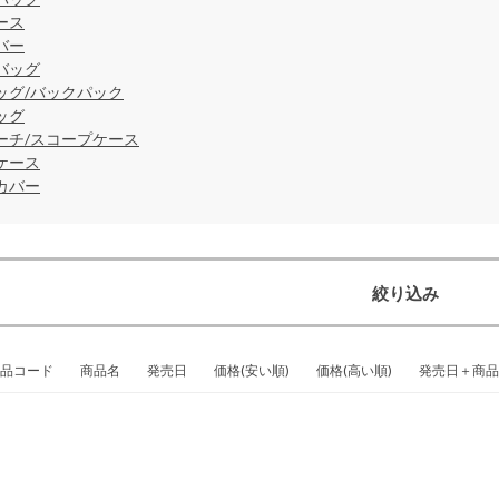
ース
バー
バッグ
ッグ/バックパック
ッグ
ーチ/スコープケース
ケース
カバー
絞り込み
品コード
商品名
発売日
価格(安い順)
価格(高い順)
発売日＋商品