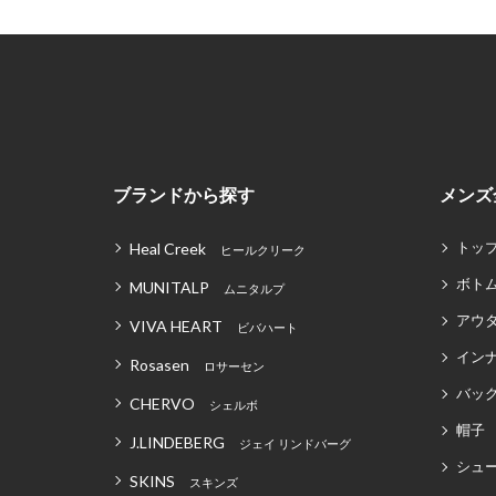
ブランドから探す
メンズ
トッ
Heal Creek
ヒールクリーク
ボト
MUNITALP
ムニタルプ
アウ
VIVA HEART
ビバハート
イン
Rosasen
ロサーセン
バッグ
CHERVO
シェルボ
帽子
J.LINDEBERG
ジェイ リンドバーグ
シュ
SKINS
スキンズ