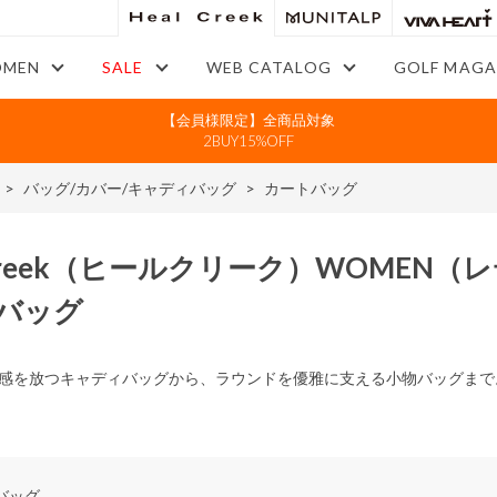
MEN
SALE
WEB CATALOG
GOLF MAGA
【会員様限定】全商品対象
2BUY15%OFF
>
バッグ/カバー/キャディバッグ
>
カートバッグ
reek
（ヒールクリーク）
WOMEN
（レ
バッグ
感を放つキャディバッグから、ラウンドを優雅に支える小物バッグまで。大人
バッグ