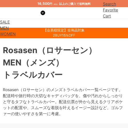
16,500
Search
円
以上のご購入で送料無料
（税込）
Favorite
Cart
SALE
Mypage
MEN
【会員様限定】全商品対象
WOMEN
2BUY15%OFF
Rosasen
（ロサーセン）
MEN
（メンズ）
トラベルカバー
Rosasen（ロサーセン）のメンズトラベルカバー一覧ページです。
配送時や旅行時の大切なキャディバッグを、傷や汚れからしっかり
と守るタフなトラベルカバー。配送伝票が外から見えるクリアポケ
ットの配置や、スムーズな着脱を叶えるイージー設計など、ゴルフ
ァーの使いやすさを第一に考慮。