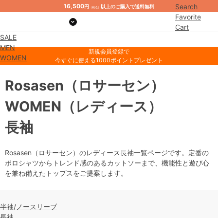
16,500
Search
円
以上のご購入で送料無料
（税込）
Favorite
Cart
SALE
Mypage
MEN
新規会員登録で
WOMEN
今すぐに使える1000ポイントプレゼント
Rosasen
（ロサーセン）
WOMEN
（レディース）
長袖
Rosasen（ロサーセン）のレディース長袖一覧ページです。定番の
ポロシャツからトレンド感のあるカットソーまで、機能性と遊び心
を兼ね備えたトップスをご提案します。
半袖/ノースリーブ
長袖