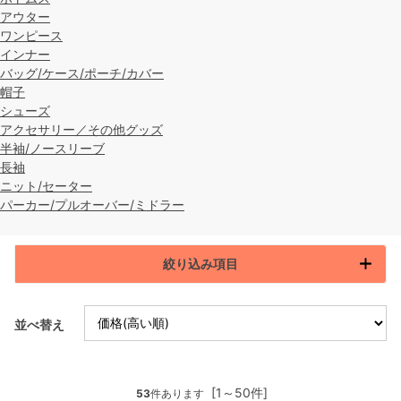
アウター
ワンピース
インナー
バッグ/ケース/ポーチ/カバー
帽子
シューズ
アクセサリー／その他グッズ
半袖/ノースリーブ
長袖
ニット/セーター
パーカー/プルオーバー/ミドラー
絞り込み項目
並べ替え
[1～50件]
53
件あります