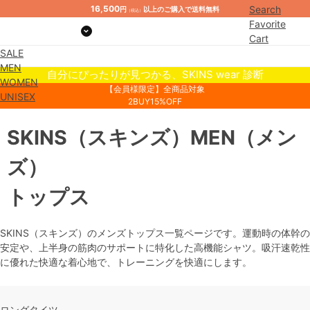
16,500
Search
円
以上のご購入で送料無料
（税込）
Favorite
Cart
SALE
Mypage
MEN
自分にぴったりが見つかる、SKINS wear 診断
WOMEN
【会員様限定】全商品対象
UNISEX
2BUY15%OFF
SKINS
（スキンズ）
MEN
（メン
ズ）
トップス
SKINS（スキンズ）のメンズトップス一覧ページです。運動時の体幹の
安定や、上半身の筋肉のサポートに特化した高機能シャツ。吸汗速乾性
に優れた快適な着心地で、トレーニングを快適にします。
ロングタイツ