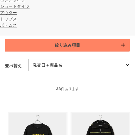
ショートタイツ
アウター
トップス
ボトムス
絞り込み項目
並べ替え
33
件あります