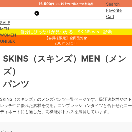
16,500
Search
円
以上のご購入で送料無料
（税込）
Favorite
Cart
SALE
Mypage
MEN
自分にぴったりが見つかる、SKINS wear 診断
WOMEN
【会員様限定】全商品対象
UNISEX
2BUY15%OFF
SKINS
（スキンズ）
MEN
（メン
ズ）
パンツ
SKINS（スキンズ）のメンズパンツ一覧ページです。吸汗速乾性やスト
レッチ性に優れた素材を使用。コンプレッションタイツと合わせたコー
ディネートにも適した、高機能ボトムスを展開しています。
パンツ