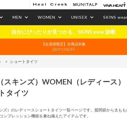
MEN
WOMEN
UNISEX
SKINS wea
自分にぴったりが見つかる、SKINS wear 診断
【会員様限定】全商品対象
2BUY15%OFF
）
>
ショートタイツ
（スキンズ）
WOMEN
（レディース）
トタイツ
スキンズ）のレディースショートタイツ一覧ページです。股関節から太も
コンプレッション機能を兼ね備えたアイテムです。