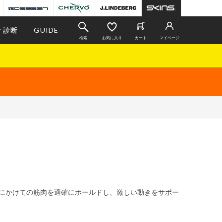
r 診断
GUIDE
検索
お気に入り
カート
マイページ
もにかけての筋肉を適確にホールドし、激しい動きをサポー