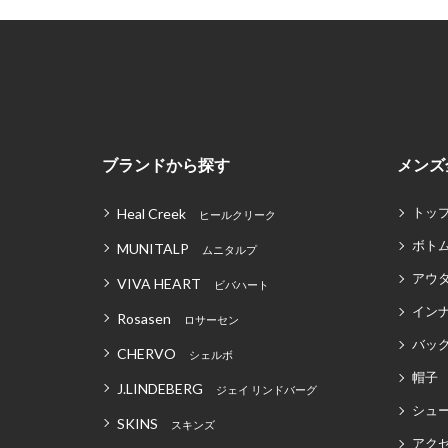
ブランドから探す
メンズ
トッ
Heal Creek
ヒールクリーク
ボト
MUNITALP
ムニタルプ
アウ
VIVA HEART
ビバハート
イン
Rosasen
ロサーセン
バッグ
CHERVO
シェルボ
帽子
J.LINDEBERG
ジェイ リンドバーグ
シュ
SKINS
スキンズ
アク