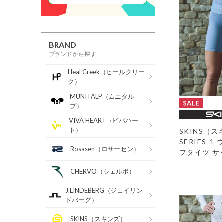
BRAND
ブランドから探す
Heal Creek（ヒールクリー
ク）
MUNITALP（ムニタル
プ）
VIVA HEART（ビバハー
ト）
SKINS（
SERIES-
Rosasen（ロサーセン）
フタイツ サ
CHERVO（シェルボ）
J.LINDEBERG（ジェイリン
ドバーグ）
SKINS（スキンズ）