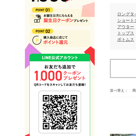
ロングタ
ショート
アウター
トップス
ボトムス
並べ替え：
商