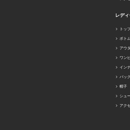
レディ
トッ
ボト
アウ
ワン
イン
バッグ
帽子
シュ
アク