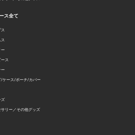
ース全て
プス
ムス
ター
ピース
ナー
/ケース/ポーチ/カバー
ーズ
セサリー／その他グッズ