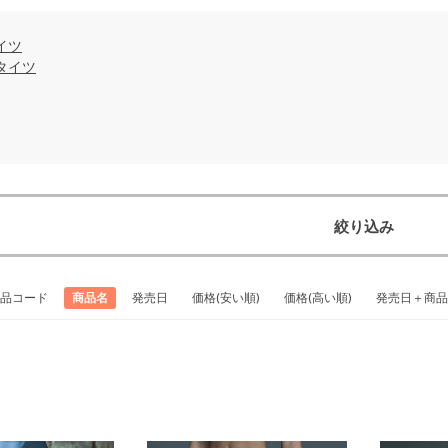
イツ
タイツ
絞り込み
品コード
商品名
発売日
価格(安い順)
価格(高い順)
発売日＋商品